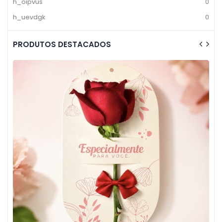
h_oipvus
0
h_uevdgk
0
PRODUTOS DESTACADOS