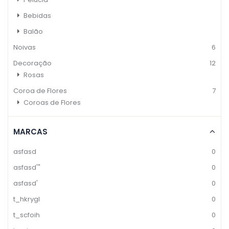
Bebidas
Balão
Noivas
6
Decoração
12
Rosas
Coroa de Flores
7
Coroas de Flores
MARCAS
asfasd
0
asfasd'"
0
asfasd'
0
t_hkrygl
0
t_scfoih
0