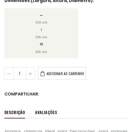
Dimensões (Largura, Altura, Diâmetro):
↔
100 cm
↕
105 cm
⟲
105 cm
ADICIONAR AO CARRINHO
COMPARTILHAR:
DESCRIÇÃO
AVALIAÇÕES
Arranjos classicos Ideal para Decorações, para maiores