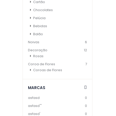
Cartão
Chocolates
Pelúcia
Bebidas
Balão
Noivas
6
Decoração
12
Rosas
Coroa de Flores
7
Coroas de Flores
MARCAS
asfasd
0
asfasd'"
0
asfasd'
0