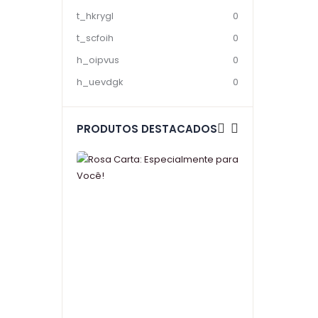
t_hkrygl
0
t_scfoih
0
h_oipvus
0
h_uevdgk
0
PRODUTOS DESTACADOS