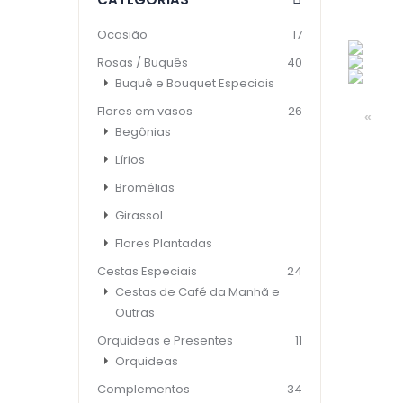
Ocasião
17
Rosas / Buquês
40
Buquê e Bouquet Especiais
Flores em vasos
26
«
Begônias
Lírios
Bromélias
Girassol
Flores Plantadas
Cestas Especiais
24
Cestas de Café da Manhã e
Outras
Orquideas e Presentes
11
Orquideas
Complementos
34