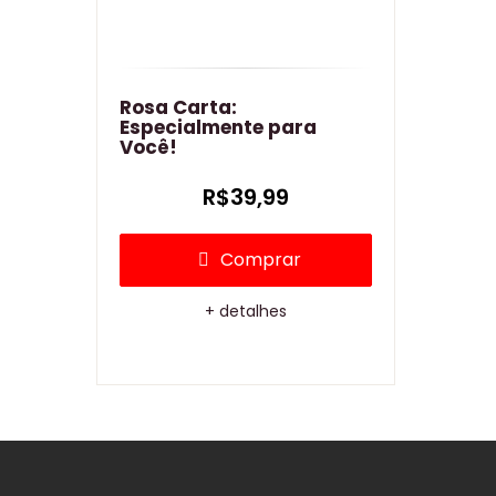
ais
Rosa Carta:
Begônias , b
Especialmente para
Coração e C
Você!
Ferrero Roc
99,00
R$39,99
R$2
prar
Comprar
Co
alhes
+ detalhes
+ de