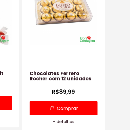
dt
Chocolates Ferrero
Coraç
Rocher com 12 unidades
Verm
R$89,99
Comprar
+ detalhes