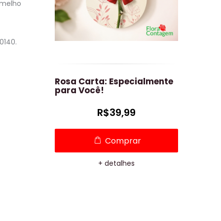
rmelho
0140.
s
Rosa Carta: Especialmente
Begônias 
para Você!
Chocolate
9,00
R$39,99
prar
Comprar
lhes
+ detalhes