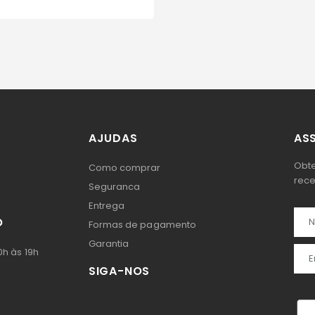
AJUDAS
ASS
Obte
Como comprar
rece
Seguranca
Entrega
O
Formas de pagamento
Garantia
h às 19h
SIGA-NOS