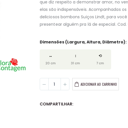
que diz respeito a demonstrar amor, no ve
elas são indispensáveis. Acompanhadas os
deliciosos bombons Suiços Lindt, para você
presentear alguém pra lá de especial. Cod. 
Dimensões (Largura, Altura, Diâmetro):
Arranjos Florais
Arranjos Florai
↔
↕
⟲
R$499,00
R$1.49
20 cm
31 cm
7 cm
Comprar
Com
ADICIONAR AO CARRINHO
+ detalhes
+ deta
COMPARTILHAR: