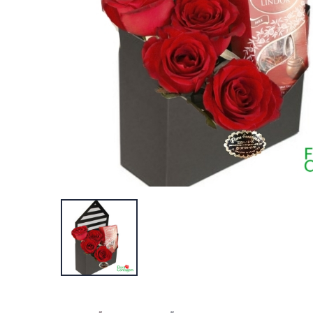
Arranjos Florais
Arranjos Florais
R$898,00
R$1.999,00
Comprar
Comprar
+ detalhes
+ detalhes